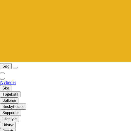
Søg
Nyheder
Sko
Tøjtekstil
Balloner
Beskyttelser
Supporter
Lifestyle
Udstyr