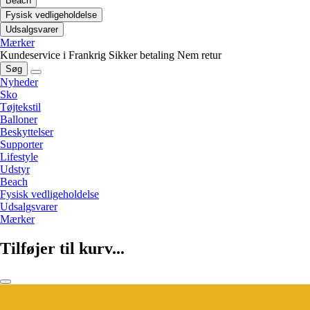
Beach
Fysisk vedligeholdelse
Udsalgsvarer
Mærker
Kundeservice i Frankrig
Sikker betaling
Nem retur
Søg
Nyheder
Sko
Tøjtekstil
Balloner
Beskyttelser
Supporter
Lifestyle
Udstyr
Beach
Fysisk vedligeholdelse
Udsalgsvarer
Mærker
Tilføjer til kurv...