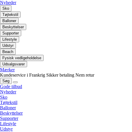
Nyheder
Sko
Tøjtekstil
Balloner
Beskyttelser
Supporter
Lifestyle
Udstyr
Beach
Fysisk vedligeholdelse
Udsalgsvarer
Mærker
Kundeservice i Frankrig
Sikker betaling
Nem retur
Søg
Gode tilbud
Nyheder
Sko
Tøjtekstil
Balloner
Beskyttelser
Supporter
Lifestyle
Udstyr