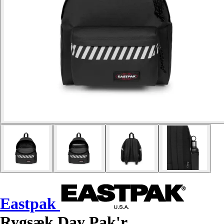
Eastpak
Rygsæk Day Pak'r