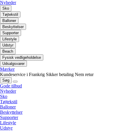
Nyheder
Sko
Tøjtekstil
Balloner
Beskyttelser
Supporter
Lifestyle
Udstyr
Beach
Fysisk vedligeholdelse
Udsalgsvarer
Mærker
Kundeservice i Frankrig
Sikker betaling
Nem retur
Søg
Gode tilbud
Nyheder
Sko
Tøjtekstil
Balloner
Beskyttelser
Supporter
Lifestyle
Udstyr