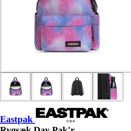
Eastpak
Rygsæk Day Pak'r