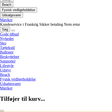
Beach
Fysisk vedligeholdelse
Udsalgsvarer
Mærker
Kundeservice i Frankrig
Sikker betaling
Nem retur
Søg
Gode tilbud
Nyheder
Sko
Tøjtekstil
Balloner
Beskyttelser
Supporter
Lifestyle
Udstyr
Beach
Fysisk vedligeholdelse
Udsalgsvarer
Mærker
Tilføjer til kurv...