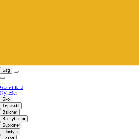
Søg
Gode tilbud
Nyheder
Sko
Tøjtekstil
Balloner
Beskyttelser
Supporter
Lifestyle
Udstyr