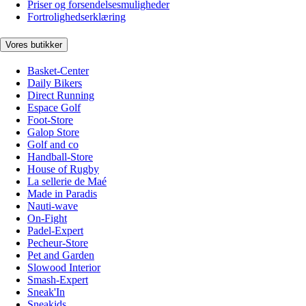
Priser og forsendelsesmuligheder
Fortrolighedserklæring
Vores butikker
Basket-Center
Daily Bikers
Direct Running
Espace Golf
Foot-Store
Galop Store
Golf and co
Handball-Store
House of Rugby
La sellerie de Maé
Made in Paradis
Nauti-wave
On-Fight
Padel-Expert
Pecheur-Store
Pet and Garden
Slowood Interior
Smash-Expert
Sneak'In
Sneakids