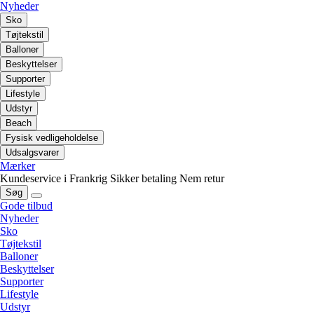
Nyheder
Sko
Tøjtekstil
Balloner
Beskyttelser
Supporter
Lifestyle
Udstyr
Beach
Fysisk vedligeholdelse
Udsalgsvarer
Mærker
Kundeservice i Frankrig
Sikker betaling
Nem retur
Søg
Gode tilbud
Nyheder
Sko
Tøjtekstil
Balloner
Beskyttelser
Supporter
Lifestyle
Udstyr