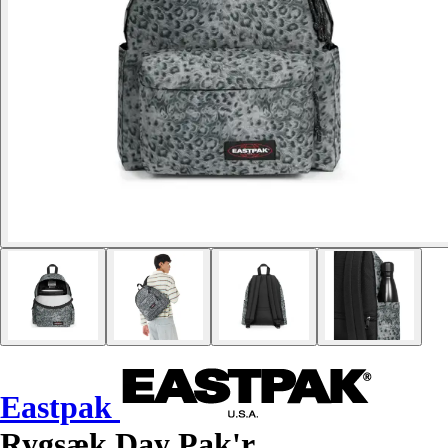
Eastpak
Rygsæk Day Pak'r