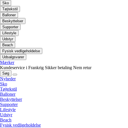
Sko
Tøjtekstil
Balloner
Beskyttelser
Supporter
Lifestyle
Udstyr
Beach
Fysisk vedligeholdelse
Udsalgsvarer
Mærker
Kundeservice i Frankrig
Sikker betaling
Nem retur
Søg
Nyheder
Sko
Tøjtekstil
Balloner
Beskyttelser
Supporter
Lifestyle
Udstyr
Beach
Fysisk vedligeholdelse