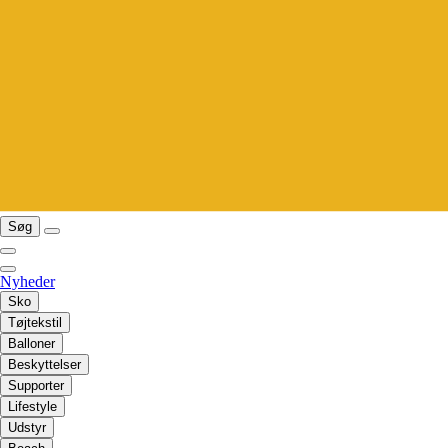
Søg
Nyheder
Sko
Tøjtekstil
Balloner
Beskyttelser
Supporter
Lifestyle
Udstyr