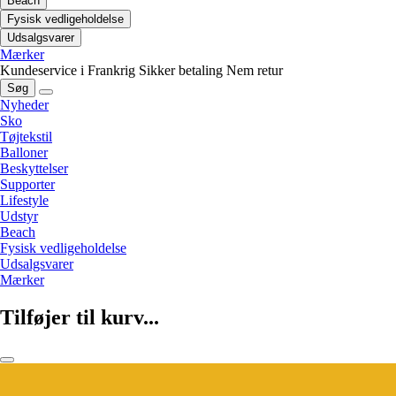
Beach
Fysisk vedligeholdelse
Udsalgsvarer
Mærker
Kundeservice i Frankrig
Sikker betaling
Nem retur
Søg
Nyheder
Sko
Tøjtekstil
Balloner
Beskyttelser
Supporter
Lifestyle
Udstyr
Beach
Fysisk vedligeholdelse
Udsalgsvarer
Mærker
Tilføjer til kurv...