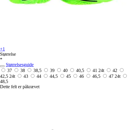
+1
Størrelse
*
Størrelsesguide
37
38
38,5
39
40
40,5
41
24t
42
42,5
24t
43
44
44,5
45
46
46,5
47
24t
48,5
Dette felt er påkrævet