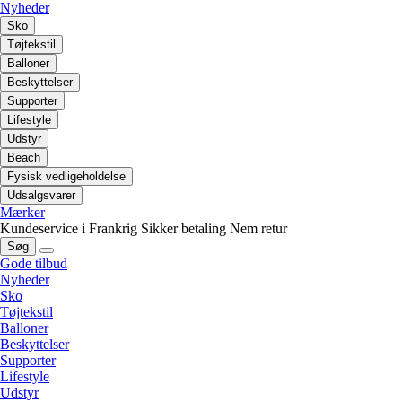
Nyheder
Sko
Tøjtekstil
Balloner
Beskyttelser
Supporter
Lifestyle
Udstyr
Beach
Fysisk vedligeholdelse
Udsalgsvarer
Mærker
Kundeservice i Frankrig
Sikker betaling
Nem retur
Søg
Gode tilbud
Nyheder
Sko
Tøjtekstil
Balloner
Beskyttelser
Supporter
Lifestyle
Udstyr