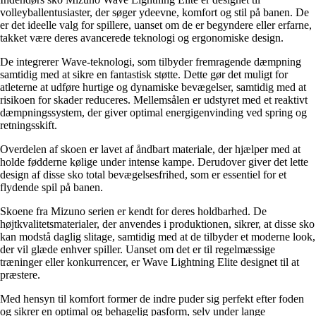
volleyballentusiaster, der søger ydeevne, komfort og stil på banen. De
er det ideelle valg for spillere, uanset om de er begyndere eller erfarne,
takket være deres avancerede teknologi og ergonomiske design.
De integrerer Wave-teknologi, som tilbyder fremragende dæmpning
samtidig med at sikre en fantastisk støtte. Dette gør det muligt for
atleterne at udføre hurtige og dynamiske bevægelser, samtidig med at
risikoen for skader reduceres. Mellemsålen er udstyret med et reaktivt
dæmpningssystem, der giver optimal energigenvinding ved spring og
retningsskift.
Overdelen af skoen er lavet af åndbart materiale, der hjælper med at
holde fødderne kølige under intense kampe. Derudover giver det lette
design af disse sko total bevægelsesfrihed, som er essentiel for et
flydende spil på banen.
Skoene fra Mizuno serien er kendt for deres holdbarhed. De
højtkvalitetsmaterialer, der anvendes i produktionen, sikrer, at disse sko
kan modstå daglig slitage, samtidig med at de tilbyder et moderne look,
der vil glæde enhver spiller. Uanset om det er til regelmæssige
træninger eller konkurrencer, er Wave Lightning Elite designet til at
præstere.
Med hensyn til komfort former de indre puder sig perfekt efter foden
og sikrer en optimal og behagelig pasform, selv under lange