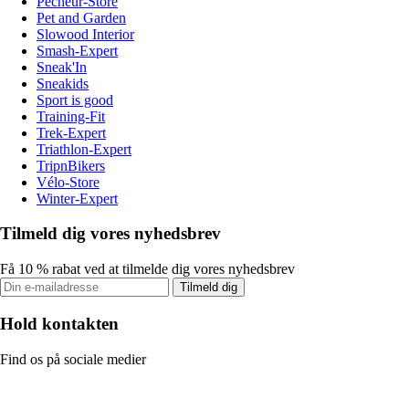
Pecheur-Store
Pet and Garden
Slowood Interior
Smash-Expert
Sneak'In
Sneakids
Sport is good
Training-Fit
Trek-Expert
Triathlon-Expert
TripnBikers
Vélo-Store
Winter-Expert
Tilmeld dig vores nyhedsbrev
Få 10 % rabat ved at tilmelde dig vores nyhedsbrev
Tilmeld dig
Hold kontakten
Find os på sociale medier