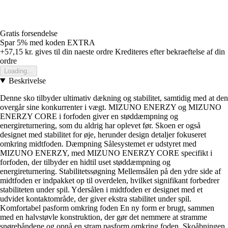
Gratis forsendelse
Spar 5%
med koden
EXTRA
+57,15 kr.
gives til din naeste ordre
Krediteres efter bekraeftelse af din
ordre
Loading...
Beskrivelse
Denne sko tilbyder ultimativ dækning og stabilitet, samtidig med at den
overgår sine konkurrenter i vægt. MIZUNO ENERZY og MIZUNO
ENERZY CORE i forfoden giver en støddæmpning og
energireturnering, som du aldrig har oplevet før. Skoen er også
designet med stabilitet for øje, herunder design detaljer fokuseret
omkring midtfoden. Dæmpning Sålesystemet er udstyret med
MIZUNO ENERZY, med MIZUNO ENERZY CORE specifikt i
forfoden, der tilbyder en hidtil uset støddæmpning og
energireturnering. Stabilitetssøgning Mellemsålen på den ydre side af
midtfoden er indpakket op til overdelen, hvilket signifikant forbedrer
stabiliteten under spil. Ydersålen i midtfoden er designet med et
udvidet kontaktområde, der giver ekstra stabilitet under spil.
Komfortabel pasform omkring foden En ny form er brugt, sammen
med en halvstøvle konstruktion, der gør det nemmere at stramme
snørebåndene og opnå en stram pasform omkring foden. Skoåbningen