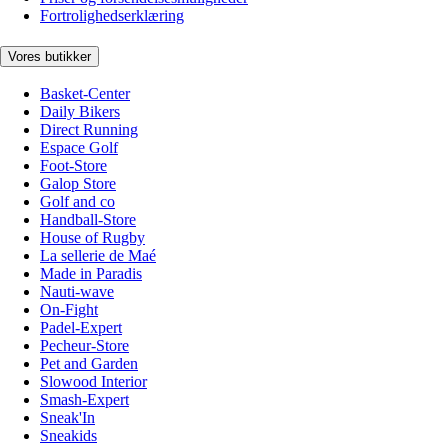
Fortrolighedserklæring
Vores butikker
Basket-Center
Daily Bikers
Direct Running
Espace Golf
Foot-Store
Galop Store
Golf and co
Handball-Store
House of Rugby
La sellerie de Maé
Made in Paradis
Nauti-wave
On-Fight
Padel-Expert
Pecheur-Store
Pet and Garden
Slowood Interior
Smash-Expert
Sneak'In
Sneakids