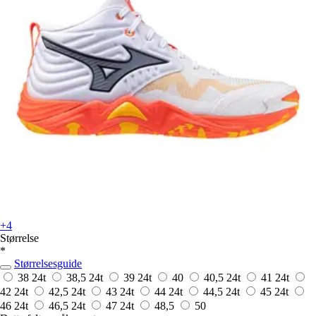
+4
Størrelse
*
Størrelsesguide
38
24t
38,5
24t
39
24t
40
40,5
24t
41
24t
42
24t
42,5
24t
43
24t
44
24t
44,5
24t
45
24t
46
24t
46,5
24t
47
24t
48,5
50