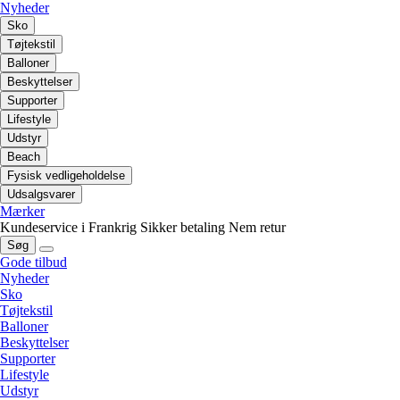
Nyheder
Sko
Tøjtekstil
Balloner
Beskyttelser
Supporter
Lifestyle
Udstyr
Beach
Fysisk vedligeholdelse
Udsalgsvarer
Mærker
Kundeservice i Frankrig
Sikker betaling
Nem retur
Søg
Gode tilbud
Nyheder
Sko
Tøjtekstil
Balloner
Beskyttelser
Supporter
Lifestyle
Udstyr