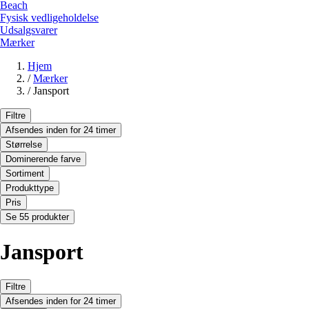
Beach
Fysisk vedligeholdelse
Udsalgsvarer
Mærker
Hjem
/
Mærker
/
Jansport
Filtre
Afsendes inden for 24 timer
Størrelse
Dominerende farve
Sortiment
Produkttype
Pris
Se 55 produkter
Jansport
Filtre
Afsendes inden for 24 timer