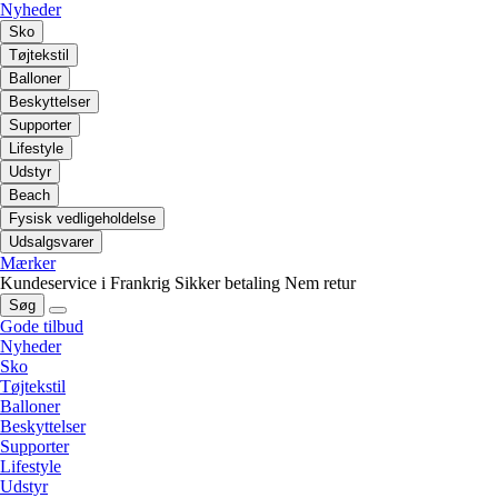
Nyheder
Sko
Tøjtekstil
Balloner
Beskyttelser
Supporter
Lifestyle
Udstyr
Beach
Fysisk vedligeholdelse
Udsalgsvarer
Mærker
Kundeservice i Frankrig
Sikker betaling
Nem retur
Søg
Gode tilbud
Nyheder
Sko
Tøjtekstil
Balloner
Beskyttelser
Supporter
Lifestyle
Udstyr