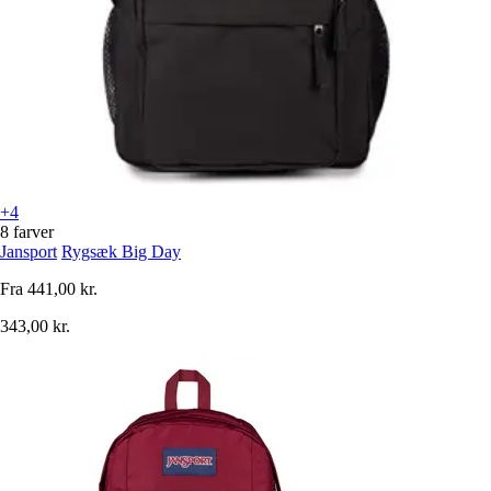
+4
8 farver
Jansport
Rygsæk Big Day
Fra
441,00 kr.
343,00 kr.