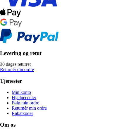
Levering og retur
30 dages returret
Returnér din ordre
Tjenester
Min konto
Hjælpecenter
Følg min ordre
Returnér min ordre
Rabatkoder
Om os