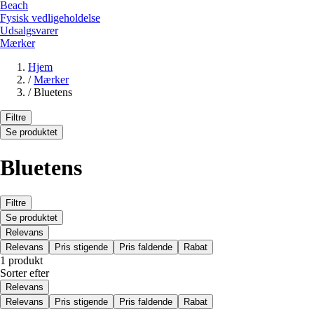
Beach
Fysisk vedligeholdelse
Udsalgsvarer
Mærker
Hjem
/
Mærker
/
Bluetens
Filtre
Se produktet
Bluetens
Filtre
Se produktet
Relevans
Relevans
Pris stigende
Pris faldende
Rabat
1 produkt
Sorter efter
Relevans
Relevans
Pris stigende
Pris faldende
Rabat