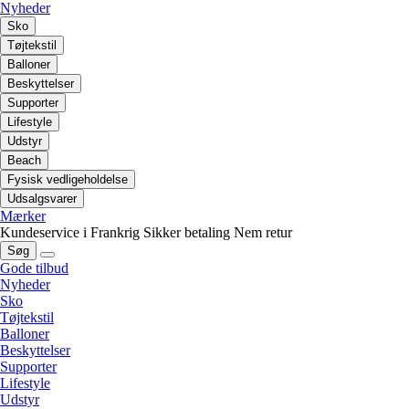
Nyheder
Sko
Tøjtekstil
Balloner
Beskyttelser
Supporter
Lifestyle
Udstyr
Beach
Fysisk vedligeholdelse
Udsalgsvarer
Mærker
Kundeservice i Frankrig
Sikker betaling
Nem retur
Søg
Gode tilbud
Nyheder
Sko
Tøjtekstil
Balloner
Beskyttelser
Supporter
Lifestyle
Udstyr