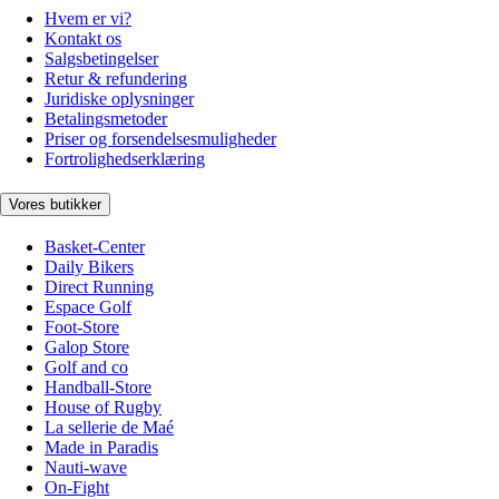
Hvem er vi?
Kontakt os
Salgsbetingelser
Retur & refundering
Juridiske oplysninger
Betalingsmetoder
Priser og forsendelsesmuligheder
Fortrolighedserklæring
Vores butikker
Basket-Center
Daily Bikers
Direct Running
Espace Golf
Foot-Store
Galop Store
Golf and co
Handball-Store
House of Rugby
La sellerie de Maé
Made in Paradis
Nauti-wave
On-Fight