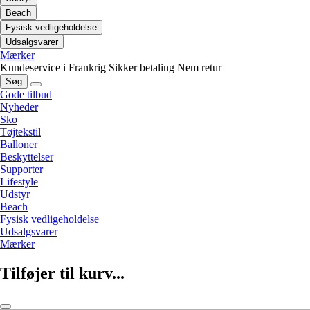
Beach
Fysisk vedligeholdelse
Udsalgsvarer
Mærker
Kundeservice i Frankrig
Sikker betaling
Nem retur
Søg
Gode tilbud
Nyheder
Sko
Tøjtekstil
Balloner
Beskyttelser
Supporter
Lifestyle
Udstyr
Beach
Fysisk vedligeholdelse
Udsalgsvarer
Mærker
Tilføjer til kurv...