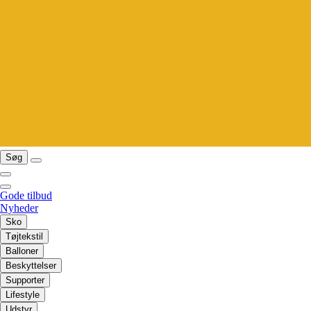
Søg
Gode tilbud
Nyheder
Sko
Tøjtekstil
Balloner
Beskyttelser
Supporter
Lifestyle
Udstyr