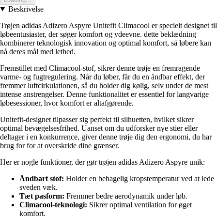
Beskrivelse
Trøjen adidas Adizero Aspyre Unitefit Climacool er specielt designet til
løbeentusiaster, der søger komfort og ydeevne. dette beklædning
kombinerer teknologisk innovation og optimal komfort, så løbere kan
nå deres mål med lethed.
Fremstillet med Climacool-stof, sikrer denne trøje en fremragende
varme- og fugtregulering. Når du løber, får du en åndbar effekt, der
fremmer luftcirkulationen, så du holder dig kølig, selv under de mest
intense anstrengelser. Denne funktionalitet er essentiel for langvarige
løbesessioner, hvor komfort er altafgørende.
Unitefit-designet tilpasser sig perfekt til silhuetten, hvilket sikrer
optimal bevægelsesfrihed. Uanset om du udforsker nye stier eller
deltager i en konkurrence, giver denne trøje dig den ergonomi, du har
brug for for at overskride dine grænser.
Her er nogle funktioner, der gør trøjen adidas Adizero Aspyre unik:
Åndbart stof:
Holder en behagelig kropstemperatur ved at lede
sveden væk.
Tæt pasform:
Fremmer bedre aerodynamik under løb.
Climacool-teknologi:
Sikrer optimal ventilation for øget
komfort.