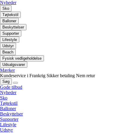
Nyheder
Sko
Tøjtekstil
Balloner
Beskyttelser
Supporter
Lifestyle
Udstyr
Beach
Fysisk vedligeholdelse
Udsalgsvarer
Mærker
Kundeservice i Frankrig
Sikker betaling
Nem retur
Søg
Gode tilbud
Nyheder
Sko
Tøjtekstil
Balloner
Beskyttelser
Supporter
Lifestyle
Udstyr