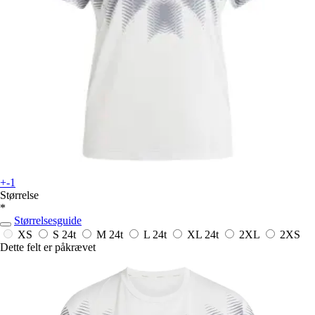
+-1
Størrelse
*
Størrelsesguide
XS
S
24t
M
24t
L
24t
XL
24t
2XL
2XS
Dette felt er påkrævet