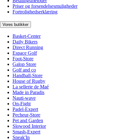
Betalingsmetoder
Priser og forsendelsesmuligheder
Fortrolighedserklæring
Vores butikker
Basket-Center
Daily Bikers
Direct Running
Espace Golf
Foot-Store
Galop Store
Golf and co
Handball-Store
House of Rugby
La sellerie de Maé
Made in Paradis
Nauti-wave
On-Fight
Padel-Expert
Pecheur-Store
Pet and Garden
Slowood Interior
Smash-Expert
Sneak'In