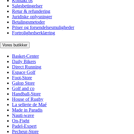
Kontakt os
Salgsbetingelser
Retur & refundering
Juridiske oplysninger
Betalingsmetoder
Priser og forsendelsesmuligheder
Fortrolighedserklæring
Vores butikker
Basket-Center
Daily Bikers
Direct Running
Espace Golf
Foot-Store
Galop Store
Golf and co
Handball-Store
House of Rugby
La sellerie de Maé
Made in Paradis
Nauti-wave
On-Fight
Padel-Expert
Pecheur-Store