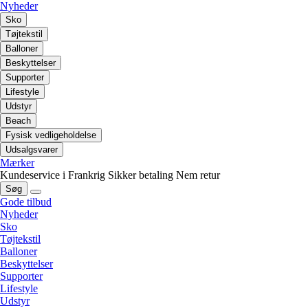
Nyheder
Sko
Tøjtekstil
Balloner
Beskyttelser
Supporter
Lifestyle
Udstyr
Beach
Fysisk vedligeholdelse
Udsalgsvarer
Mærker
Kundeservice i Frankrig
Sikker betaling
Nem retur
Søg
Gode tilbud
Nyheder
Sko
Tøjtekstil
Balloner
Beskyttelser
Supporter
Lifestyle
Udstyr