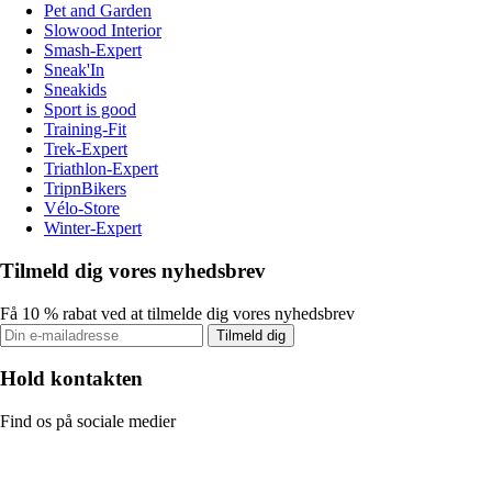
Pet and Garden
Slowood Interior
Smash-Expert
Sneak'In
Sneakids
Sport is good
Training-Fit
Trek-Expert
Triathlon-Expert
TripnBikers
Vélo-Store
Winter-Expert
Tilmeld dig vores nyhedsbrev
Få 10 % rabat ved at tilmelde dig vores nyhedsbrev
Tilmeld dig
Hold kontakten
Find os på sociale medier