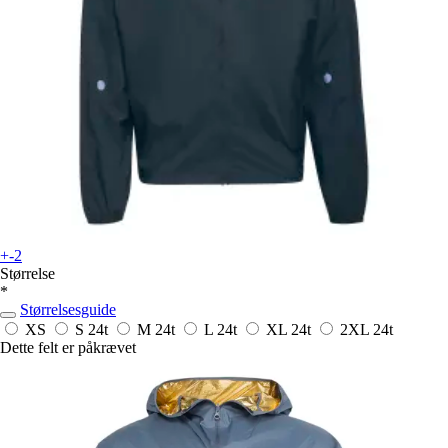
+-2
Størrelse
*
Størrelsesguide
XS
S
24t
M
24t
L
24t
XL
24t
2XL
24t
Dette felt er påkrævet