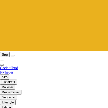
Søg
Gode tilbud
Nyheder
Sko
Tøjtekstil
Balloner
Beskyttelser
Supporter
Lifestyle
Udstyr