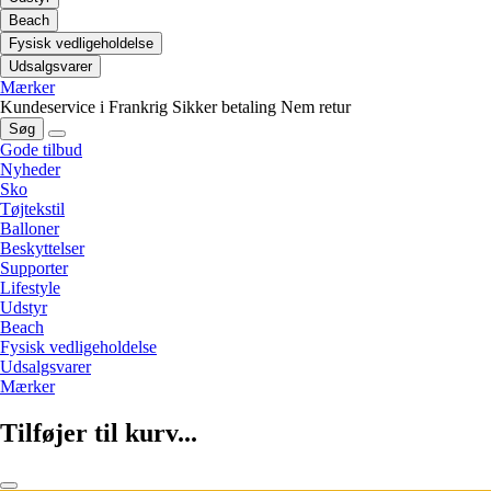
Beach
Fysisk vedligeholdelse
Udsalgsvarer
Mærker
Kundeservice i Frankrig
Sikker betaling
Nem retur
Søg
Gode tilbud
Nyheder
Sko
Tøjtekstil
Balloner
Beskyttelser
Supporter
Lifestyle
Udstyr
Beach
Fysisk vedligeholdelse
Udsalgsvarer
Mærker
Tilføjer til kurv...