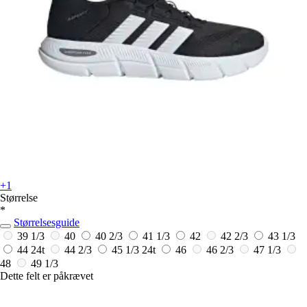
+1
Størrelse
*
Størrelsesguide
39 1/3
40
40 2/3
41 1/3
42
42 2/3
43 1/3
44
24t
44 2/3
45 1/3
24t
46
46 2/3
47 1/3
48
49 1/3
Dette felt er påkrævet