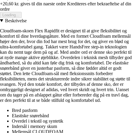
+20,60 kr.
gives til din naeste ordre
Krediteres efter bekraeftelse af din
ordre
Loading...
Beskrivelse
Cloudfoam-skoen Flex Rapidfit er designet til at give fleksibilitet og
komfort til dine hverdagsgåture. Med en formet Cloudfoam mellemsål
bøjer den der, hvor din fod har mest brug for det, og giver en blød og
ultra-komfortabel gang. Takket være HandsFree step-in teknologien
kan du nemt tage dem på og af. Med andre ord er denne sko perfekt til
at nyde mange aktive øjeblikke. Overdelen i teknisk mesh tilbyder god
åndbarhed, så du altid kan føle dig frisk og komfortabel. De elastiske
snørebånd giver en justerbar pasform, så dine fødder altid er godt
støttet. Den lette Cloudfoam-sål med fleksionssnits forbedrer
fleksibiliteten, mens det strukturerede indre sikrer stabilitet og støtte til
svangen. Nyd den totale komfort, der tilbydes af denne sko, der er
omhyggeligt designet af adidas, ved hvert skridt og hvert trin. Uanset
om du tager på en afslappet gåtur eller forbereder dig på en travl dag,
er den perfekt til at se både stilfuld og komfortabel ud.
Bred pasform
Elastiske snørebånd
Overdel i tekstil og syntetik
Indersål i memory skum
Mellemsål CLOUDFOAM