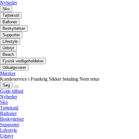
Nyheder
Sko
Tøjtekstil
Balloner
Beskyttelser
Supporter
Lifestyle
Udstyr
Beach
Fysisk vedligeholdelse
Udsalgsvarer
Mærker
Kundeservice i Frankrig
Sikker betaling
Nem retur
Søg
Gode tilbud
Nyheder
Sko
Tøjtekstil
Balloner
Beskyttelser
Supporter
Lifestyle
Udstyr