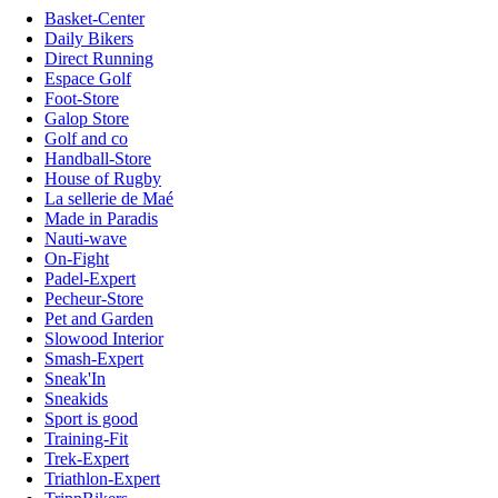
Basket-Center
Daily Bikers
Direct Running
Espace Golf
Foot-Store
Galop Store
Golf and co
Handball-Store
House of Rugby
La sellerie de Maé
Made in Paradis
Nauti-wave
On-Fight
Padel-Expert
Pecheur-Store
Pet and Garden
Slowood Interior
Smash-Expert
Sneak'In
Sneakids
Sport is good
Training-Fit
Trek-Expert
Triathlon-Expert