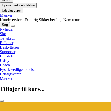
Beach
Fysisk vedligeholdelse
Udsalgsvarer
Mærker
Kundeservice i Frankrig
Sikker betaling
Nem retur
Søg
Nyheder
Sko
Tøjtekstil
Balloner
Beskyttelser
Supporter
Lifestyle
Udstyr
Beach
Fysisk vedligeholdelse
Udsalgsvarer
Mærker
Tilføjer til kurv...