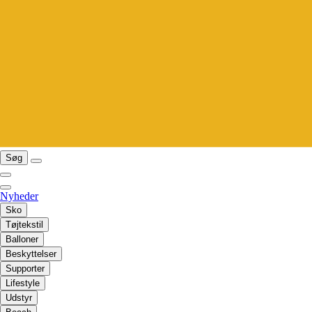
Søg
Nyheder
Sko
Tøjtekstil
Balloner
Beskyttelser
Supporter
Lifestyle
Udstyr