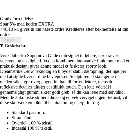
Gratis forsendelse
Spar 5%
med koden
EXTRA
+46,10 kr.
gives til din naeste ordre
Krediteres efter bekraeftelse af din
ordre
Loading...
Beskrivelse
Vores løbesko Supernova Glide er designet til løbere, der kræver
ydeevne og alsidighed. Ved at kombinere innovative funktioner med et
praktisk design, giver denne model et friskt og sporty look.
Dreamstrike Glow-teknologien tilbyder stabil dæmpning, der hjælper
med at støtte hver af dine bevægelser. Sculpturen af stængerne i
mellemsålen gør overgangen fra hæl til forfod lettere, mens de
refleksive detaljer tilføjer et stilfuldt touch. Den lette ydersål i
gennemsigtigt gummi sikrer godt greb, så du kan løbe med selvtillid.
Med de 3 ikoniske striber adidas og en velovervejet ingeniørkunst, vil
disse sko være en kilde til inspiration og energi for dig.
Standard pasform.
Snørebånd.
Overdel: 100 % tekstil.
Indersål 100 % tekstil.