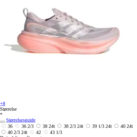
+8
Størrelse
*
Størrelsesguide
36
36 2/3
38
24t
38 2/3
24t
39 1/3
24t
40
24t
40 2/3
24t
42
43 1/3