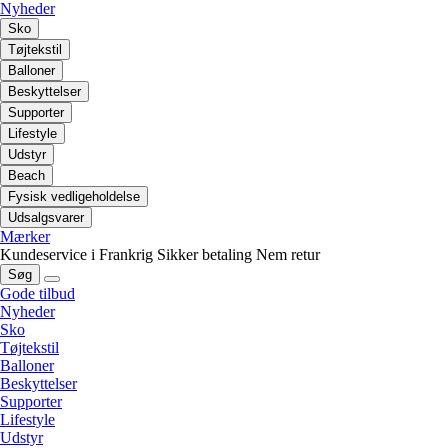
Nyheder
Sko
Tøjtekstil
Balloner
Beskyttelser
Supporter
Lifestyle
Udstyr
Beach
Fysisk vedligeholdelse
Udsalgsvarer
Mærker
Kundeservice i Frankrig
Sikker betaling
Nem retur
Søg
Gode tilbud
Nyheder
Sko
Tøjtekstil
Balloner
Beskyttelser
Supporter
Lifestyle
Udstyr