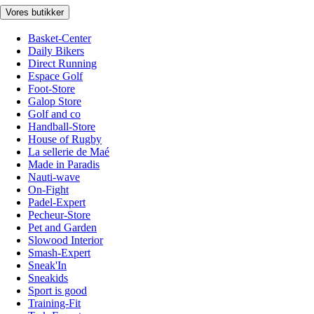
Vores butikker
Basket-Center
Daily Bikers
Direct Running
Espace Golf
Foot-Store
Galop Store
Golf and co
Handball-Store
House of Rugby
La sellerie de Maé
Made in Paradis
Nauti-wave
On-Fight
Padel-Expert
Pecheur-Store
Pet and Garden
Slowood Interior
Smash-Expert
Sneak'In
Sneakids
Sport is good
Training-Fit