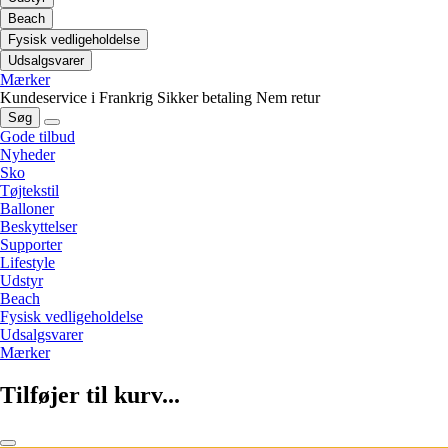
Beach
Fysisk vedligeholdelse
Udsalgsvarer
Mærker
Kundeservice i Frankrig
Sikker betaling
Nem retur
Søg
Gode tilbud
Nyheder
Sko
Tøjtekstil
Balloner
Beskyttelser
Supporter
Lifestyle
Udstyr
Beach
Fysisk vedligeholdelse
Udsalgsvarer
Mærker
Tilføjer til kurv...