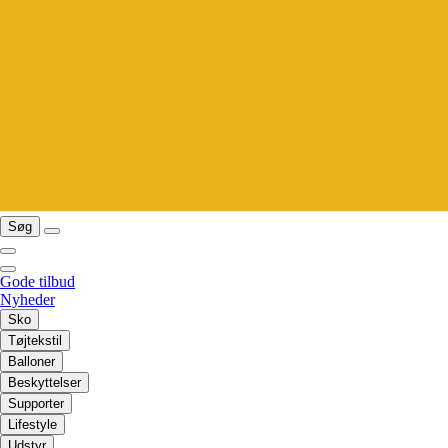
Søg
Gode tilbud
Nyheder
Sko
Tøjtekstil
Balloner
Beskyttelser
Supporter
Lifestyle
Udstyr