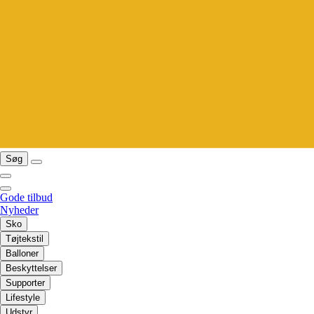
Søg
Gode tilbud
Nyheder
Sko
Tøjtekstil
Balloner
Beskyttelser
Supporter
Lifestyle
Udstyr