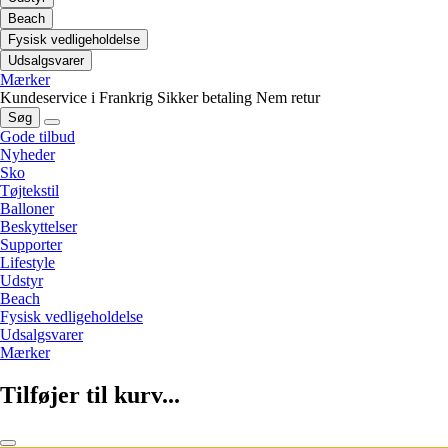
Beach
Fysisk vedligeholdelse
Udsalgsvarer
Mærker
Kundeservice i Frankrig
Sikker betaling
Nem retur
Søg
Gode tilbud
Nyheder
Sko
Tøjtekstil
Balloner
Beskyttelser
Supporter
Lifestyle
Udstyr
Beach
Fysisk vedligeholdelse
Udsalgsvarer
Mærker
Tilføjer til kurv...