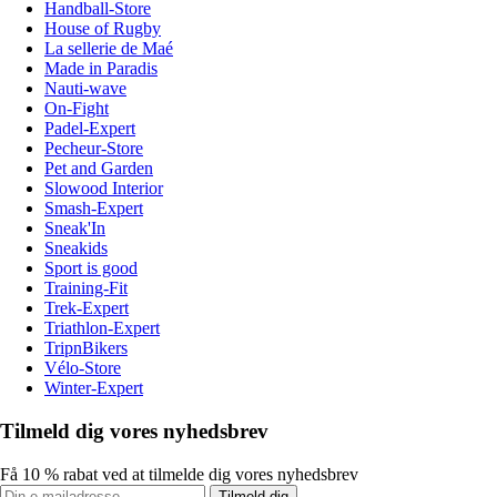
Handball-Store
House of Rugby
La sellerie de Maé
Made in Paradis
Nauti-wave
On-Fight
Padel-Expert
Pecheur-Store
Pet and Garden
Slowood Interior
Smash-Expert
Sneak'In
Sneakids
Sport is good
Training-Fit
Trek-Expert
Triathlon-Expert
TripnBikers
Vélo-Store
Winter-Expert
Tilmeld dig vores nyhedsbrev
Få 10 % rabat ved at tilmelde dig vores nyhedsbrev
Tilmeld dig