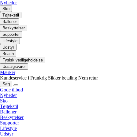
Nyheder
Sko
Tøjtekstil
Balloner
Beskyttelser
Supporter
Lifestyle
Udstyr
Beach
Fysisk vedligeholdelse
Udsalgsvarer
Mærker
Kundeservice i Frankrig
Sikker betaling
Nem retur
Søg
Gode tilbud
Nyheder
Sko
Tøjtekstil
Balloner
Beskyttelser
Supporter
Lifestyle
Udstyr