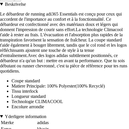
Beskrivelse
Le débardeur de running adi365 Essentials est conçu pour ceux qui
accordent de l'importance au confort et à la fonctionnalité. Ce
débardeur est confectionné avec des matériaux doux et légers qui
donnent l'impression de courir sans effort.La technologie Climacool
t'aide à rester au frais. L'évacuation et l'absorption plus rapides de la
transpiration favorisent la sensation de fraîcheur. La coupe standard
t'aide également à bouger librement, tandis que le col rond et les logos
réfléchissants ajoutent une touche de style à ta tenue
d'entraînement.Avec des logos adidas subtilement positionnés, ce
débardeur n'a qu'un but : mettre en avant ta performance. Que tu sois
débutant ou runner chevronné, c'est ta pièce de référence pour tes runs
quotidiens.
Coupe standard
Matiere Principale: 100% Polyester(100% Recyclé)
Tissu interlock
Longueur standard
Technologie CLIMACOOL
Encolure arrondie
Yderligere information
Mærke
adidas
Farve
khasix