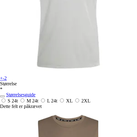
+-2
Størrelse
*
Størrelsesguide
S
24t
M
24t
L
24t
XL
2XL
Dette felt er påkrævet