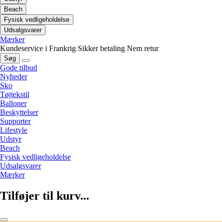
Beach
Fysisk vedligeholdelse
Udsalgsvarer
Mærker
Kundeservice i Frankrig
Sikker betaling
Nem retur
Søg
Gode tilbud
Nyheder
Sko
Tøjtekstil
Balloner
Beskyttelser
Supporter
Lifestyle
Udstyr
Beach
Fysisk vedligeholdelse
Udsalgsvarer
Mærker
Tilføjer til kurv...