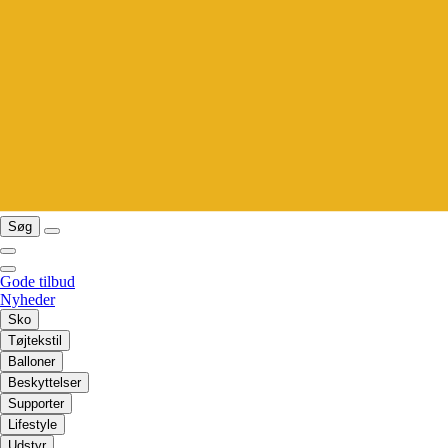
Søg
Gode tilbud
Nyheder
Sko
Tøjtekstil
Balloner
Beskyttelser
Supporter
Lifestyle
Udstyr