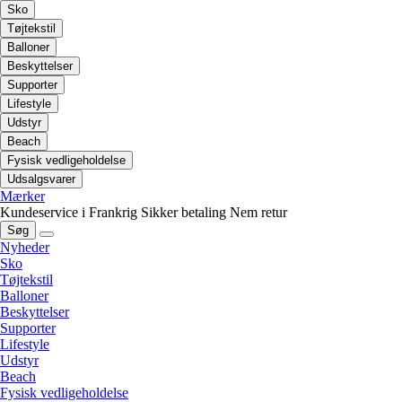
Sko
Tøjtekstil
Balloner
Beskyttelser
Supporter
Lifestyle
Udstyr
Beach
Fysisk vedligeholdelse
Udsalgsvarer
Mærker
Kundeservice i Frankrig
Sikker betaling
Nem retur
Søg
Nyheder
Sko
Tøjtekstil
Balloner
Beskyttelser
Supporter
Lifestyle
Udstyr
Beach
Fysisk vedligeholdelse