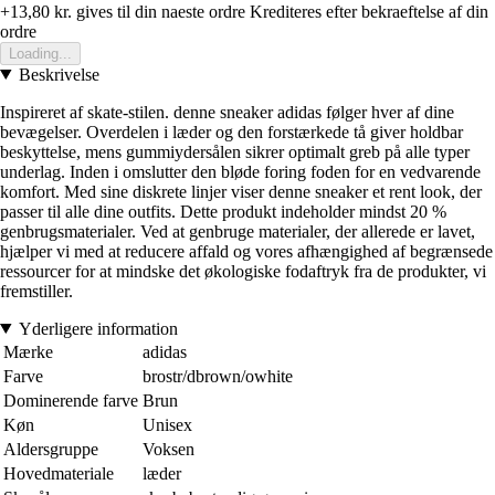
+13,80 kr.
gives til din naeste ordre
Krediteres efter bekraeftelse af din
ordre
Loading...
Beskrivelse
Inspireret af skate-stilen. denne sneaker adidas følger hver af dine
bevægelser. Overdelen i læder og den forstærkede tå giver holdbar
beskyttelse, mens gummiydersålen sikrer optimalt greb på alle typer
underlag. Inden i omslutter den bløde foring foden for en vedvarende
komfort. Med sine diskrete linjer viser denne sneaker et rent look, der
passer til alle dine outfits. Dette produkt indeholder mindst 20 %
genbrugsmaterialer. Ved at genbruge materialer, der allerede er lavet,
hjælper vi med at reducere affald og vores afhængighed af begrænsede
ressourcer for at mindske det økologiske fodaftryk fra de produkter, vi
fremstiller.
Yderligere information
Mærke
adidas
Farve
brostr/dbrown/owhite
Dominerende farve
Brun
Køn
Unisex
Aldersgruppe
Voksen
Hovedmateriale
læder