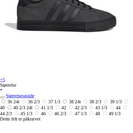
+5
Størrelse
*
Størrelsesguide
36
24t
36 2/3
37 1/3
38
24t
38 2/3
39 1/3
40
40 2/3
24t
41 1/3
42
42 2/3
43 1/3
44
44 2/3
45 1/3
46
46 2/3
47 1/3
48
49 1/3
Dette felt er påkrævet