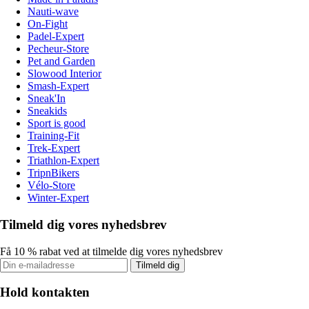
Nauti-wave
On-Fight
Padel-Expert
Pecheur-Store
Pet and Garden
Slowood Interior
Smash-Expert
Sneak'In
Sneakids
Sport is good
Training-Fit
Trek-Expert
Triathlon-Expert
TripnBikers
Vélo-Store
Winter-Expert
Tilmeld dig vores nyhedsbrev
Få 10 % rabat ved at tilmelde dig vores nyhedsbrev
Tilmeld dig
Hold kontakten