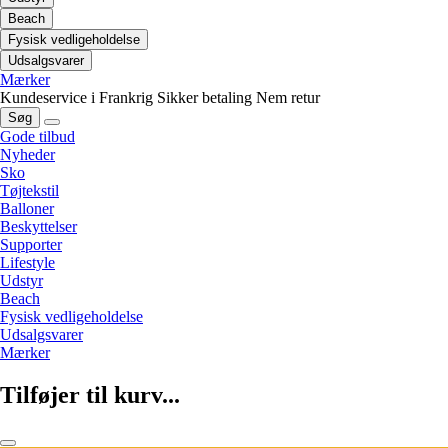
Beach
Fysisk vedligeholdelse
Udsalgsvarer
Mærker
Kundeservice i Frankrig
Sikker betaling
Nem retur
Søg
Gode tilbud
Nyheder
Sko
Tøjtekstil
Balloner
Beskyttelser
Supporter
Lifestyle
Udstyr
Beach
Fysisk vedligeholdelse
Udsalgsvarer
Mærker
Tilføjer til kurv...