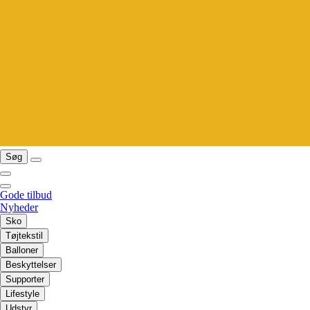
Søg
Gode tilbud
Nyheder
Sko
Tøjtekstil
Balloner
Beskyttelser
Supporter
Lifestyle
Udstyr