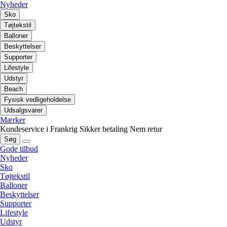
Nyheder
Sko
Tøjtekstil
Balloner
Beskyttelser
Supporter
Lifestyle
Udstyr
Beach
Fysisk vedligeholdelse
Udsalgsvarer
Mærker
Kundeservice i Frankrig
Sikker betaling
Nem retur
Søg
Gode tilbud
Nyheder
Sko
Tøjtekstil
Balloner
Beskyttelser
Supporter
Lifestyle
Udstyr