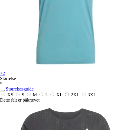
+2
Størrelse
*
Størrelsesguide
XS
S
M
L
XL
2XL
3XL
Dette felt er påkrævet