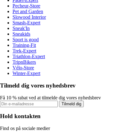
Padel-Expert
Pecheur-Store
Pet and Garden
Slowood Interior
Smash-Expert
Sneak'In
Sneakids
Sport is good
Training-Fit
Trek-Expert
Triathlon-Expert
TripnBikers
Vélo-Store
Winter-Expert
Tilmeld dig vores nyhedsbrev
Få 10 % rabat ved at tilmelde dig vores nyhedsbrev
Tilmeld dig
Hold kontakten
Find os på sociale medier