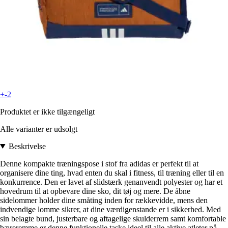
+-2
Produktet er ikke tilgængeligt
Alle varianter er udsolgt
Beskrivelse
Denne kompakte træningspose i stof fra adidas er perfekt til at
organisere dine ting, hvad enten du skal i fitness, til træning eller til en
konkurrence. Den er lavet af slidstærk genanvendt polyester og har et
hovedrum til at opbevare dine sko, dit tøj og mere. De åbne
sidelommer holder dine småting inden for rækkevidde, mens den
indvendige lomme sikrer, at dine værdigenstande er i sikkerhed. Med
sin belagte bund, justerbare og aftagelige skulderrem samt komfortable
bæreremme er denne funktionelle taske ideel til alle aktive atleter på