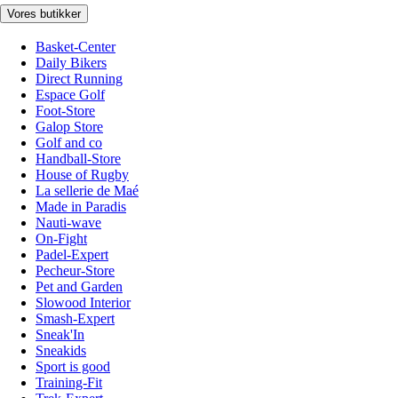
Vores butikker
Basket-Center
Daily Bikers
Direct Running
Espace Golf
Foot-Store
Galop Store
Golf and co
Handball-Store
House of Rugby
La sellerie de Maé
Made in Paradis
Nauti-wave
On-Fight
Padel-Expert
Pecheur-Store
Pet and Garden
Slowood Interior
Smash-Expert
Sneak'In
Sneakids
Sport is good
Training-Fit