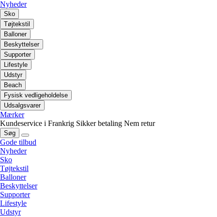
Nyheder
Sko
Tøjtekstil
Balloner
Beskyttelser
Supporter
Lifestyle
Udstyr
Beach
Fysisk vedligeholdelse
Udsalgsvarer
Mærker
Kundeservice i Frankrig
Sikker betaling
Nem retur
Søg
Gode tilbud
Nyheder
Sko
Tøjtekstil
Balloner
Beskyttelser
Supporter
Lifestyle
Udstyr