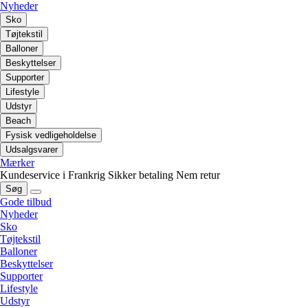
Nyheder
Sko
Tøjtekstil
Balloner
Beskyttelser
Supporter
Lifestyle
Udstyr
Beach
Fysisk vedligeholdelse
Udsalgsvarer
Mærker
Kundeservice i Frankrig
Sikker betaling
Nem retur
Søg
Gode tilbud
Nyheder
Sko
Tøjtekstil
Balloner
Beskyttelser
Supporter
Lifestyle
Udstyr