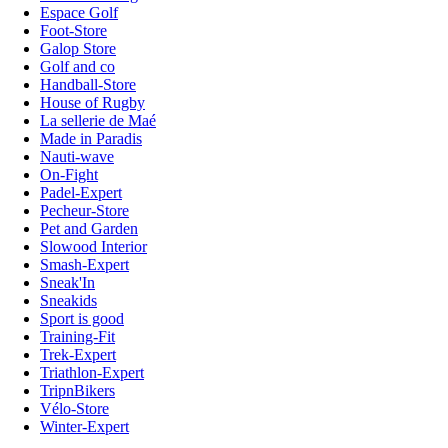
Espace Golf
Foot-Store
Galop Store
Golf and co
Handball-Store
House of Rugby
La sellerie de Maé
Made in Paradis
Nauti-wave
On-Fight
Padel-Expert
Pecheur-Store
Pet and Garden
Slowood Interior
Smash-Expert
Sneak'In
Sneakids
Sport is good
Training-Fit
Trek-Expert
Triathlon-Expert
TripnBikers
Vélo-Store
Winter-Expert