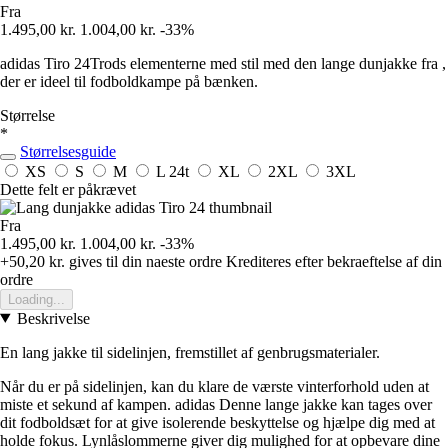
Fra
1.495,00 kr.
1.004,00 kr.
-33%
adidas Tiro 24Trods elementerne med stil med den lange dunjakke fra ,
der er ideel til fodboldkampe på bænken.
Størrelse
*
Størrelsesguide
XS
S
M
L
24t
XL
2XL
3XL
Dette felt er påkrævet
Fra
1.495,00 kr.
1.004,00 kr.
-33%
+50,20 kr.
gives til din naeste ordre
Krediteres efter bekraeftelse af din
ordre
Loading...
Beskrivelse
En lang jakke til sidelinjen, fremstillet af genbrugsmaterialer.
Når du er på sidelinjen, kan du klare de værste vinterforhold uden at
miste et sekund af kampen. adidas Denne lange jakke kan tages over
dit fodboldsæt for at give isolerende beskyttelse og hjælpe dig med at
holde fokus. Lynlåslommerne giver dig mulighed for at opbevare dine