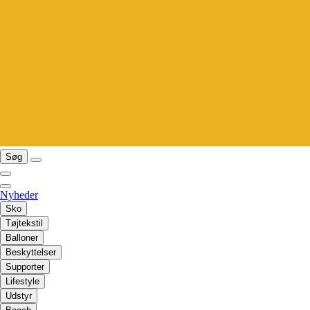
Søg
Nyheder
Sko
Tøjtekstil
Balloner
Beskyttelser
Supporter
Lifestyle
Udstyr