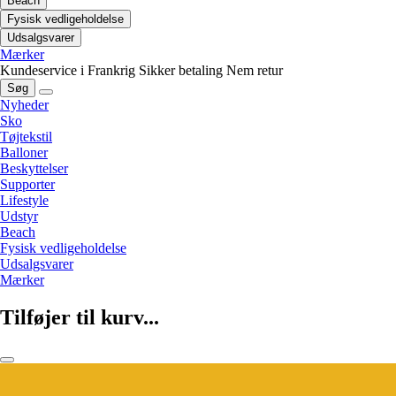
Beach
Fysisk vedligeholdelse
Udsalgsvarer
Mærker
Kundeservice i Frankrig
Sikker betaling
Nem retur
Søg
Nyheder
Sko
Tøjtekstil
Balloner
Beskyttelser
Supporter
Lifestyle
Udstyr
Beach
Fysisk vedligeholdelse
Udsalgsvarer
Mærker
Tilføjer til kurv...