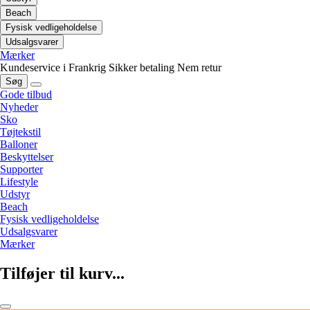
Beach
Fysisk vedligeholdelse
Udsalgsvarer
Mærker
Kundeservice i Frankrig
Sikker betaling
Nem retur
Søg
Gode tilbud
Nyheder
Sko
Tøjtekstil
Balloner
Beskyttelser
Supporter
Lifestyle
Udstyr
Beach
Fysisk vedligeholdelse
Udsalgsvarer
Mærker
Tilføjer til kurv...