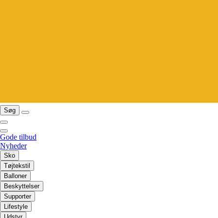
Søg
Gode tilbud
Nyheder
Sko
Tøjtekstil
Balloner
Beskyttelser
Supporter
Lifestyle
Udstyr