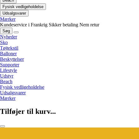
Beach
Fysisk vedligeholdelse
Udsalgsvarer
Mærker
Kundeservice i Frankrig
Sikker betaling
Nem retur
Søg
Nyheder
Sko
Tøjtekstil
Balloner
Beskyttelser
Supporter
Lifestyle
Udstyr
Beach
Fysisk vedligeholdelse
Udsalgsvarer
Mærker
Tilføjer til kurv...