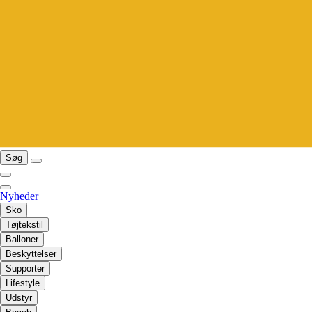
Søg
Nyheder
Sko
Tøjtekstil
Balloner
Beskyttelser
Supporter
Lifestyle
Udstyr