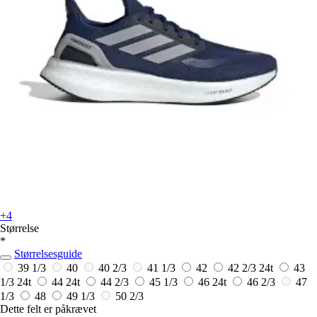
+4
Størrelse
*
Størrelsesguide
39 1/3
40
40 2/3
41 1/3
42
42 2/3
24t
43
1/3
24t
44
24t
44 2/3
45 1/3
46
24t
46 2/3
47
1/3
48
49 1/3
50 2/3
Dette felt er påkrævet