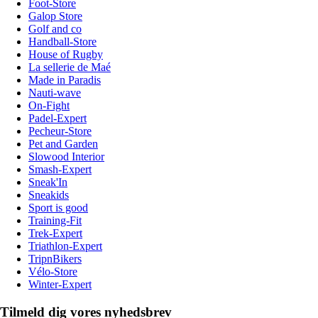
Foot-Store
Galop Store
Golf and co
Handball-Store
House of Rugby
La sellerie de Maé
Made in Paradis
Nauti-wave
On-Fight
Padel-Expert
Pecheur-Store
Pet and Garden
Slowood Interior
Smash-Expert
Sneak'In
Sneakids
Sport is good
Training-Fit
Trek-Expert
Triathlon-Expert
TripnBikers
Vélo-Store
Winter-Expert
Tilmeld dig vores nyhedsbrev