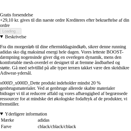
Gratis forsendelse
+29,10 kr.
gives til din naeste ordre
Krediteres efter bekraeftelse af din
ordre
Loading...
Beskrivelse
Fra din morgenløb til dine eftermiddagsindkøb, sikrer denne running
adidas sko dig maksimal energi hele dagen. Vores letteste BOOST-
dæmpning nogensinde giver dig en overlegen dynamik, mens den
komfortable mesh-overdel er designet til at fremme åndbarhed og
støtte. Gå med selvtillid på alle typer terræn takket være den skridsikre
Adiwear-ydersål.
x000D
_x000D_Dette produkt indeholder mindst 20 %
genbrugsmaterialer. Ved at genbruge allerede skabte materialer
bidrager vi til at reducere affald og vores afhængighed af begrænsede
ressourcer for at mindske det økologiske fodaftryk af de produkter, vi
fremstiller.
Yderligere information
Mærke
adidas
Farve
cblack/cblack/cblack