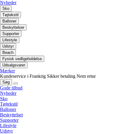
Nyheder
Sko
Tøjtekstil
Balloner
Beskyttelser
Supporter
Lifestyle
Udstyr
Beach
Fysisk vedligeholdelse
Udsalgsvarer
Mærker
Kundeservice i Frankrig
Sikker betaling
Nem retur
Søg
Gode tilbud
Nyheder
Sko
Tøjtekstil
Balloner
Beskyttelser
Supporter
Lifestyle
Udstyr