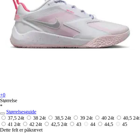
+0
Størrelse
*
Størrelsesguide
37,5
24t
38
24t
38,5
24t
39
24t
40
24t
40,5
24t
41
24t
42
24t
42,5
24t
43
44
44,5
45
Dette felt er påkrævet