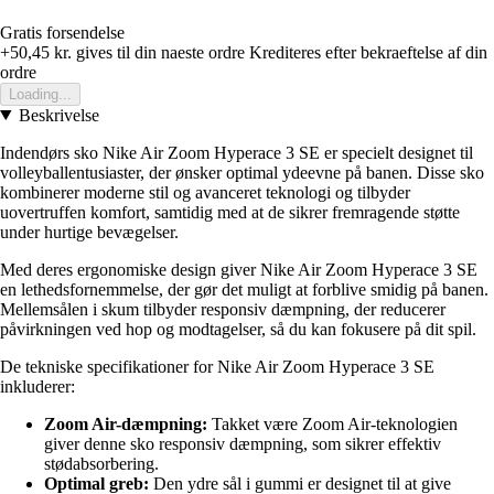
Gratis forsendelse
+50,45 kr.
gives til din naeste ordre
Krediteres efter bekraeftelse af din
ordre
Loading...
Beskrivelse
Indendørs sko Nike Air Zoom Hyperace 3 SE er specielt designet til
volleyballentusiaster, der ønsker optimal ydeevne på banen. Disse sko
kombinerer moderne stil og avanceret teknologi og tilbyder
uovertruffen komfort, samtidig med at de sikrer fremragende støtte
under hurtige bevægelser.
Med deres ergonomiske design giver Nike Air Zoom Hyperace 3 SE
en lethedsfornemmelse, der gør det muligt at forblive smidig på banen.
Mellemsålen i skum tilbyder responsiv dæmpning, der reducerer
påvirkningen ved hop og modtagelser, så du kan fokusere på dit spil.
De tekniske specifikationer for Nike Air Zoom Hyperace 3 SE
inkluderer:
Zoom Air-dæmpning:
Takket være Zoom Air-teknologien
giver denne sko responsiv dæmpning, som sikrer effektiv
stødabsorbering.
Optimal greb:
Den ydre sål i gummi er designet til at give