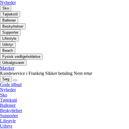
Nyheder
Sko
Tøjtekstil
Balloner
Beskyttelser
Supporter
Lifestyle
Udstyr
Beach
Fysisk vedligeholdelse
Udsalgsvarer
Mærker
Kundeservice i Frankrig
Sikker betaling
Nem retur
Søg
Gode tilbud
Nyheder
Sko
Tøjtekstil
Balloner
Beskyttelser
Supporter
Lifestyle
Udstyr