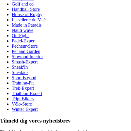
Golf and co
Handball-Store
House of Rugby
La sellerie de Maé
Made in Paradis
Nauti-wave
On-Fight
Padel-Expert
Pecheur-Store
Pet and Garden
Slowood Interior
Smash-Expert
Sneak'In
Sneakids
Sport is good
Training-Fit
Trek-Expert
Triathlon-Expert
TripnBikers
Vélo-Store
Winter-Expert
Tilmeld dig vores nyhedsbrev