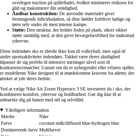
overlegen traction på spilleflader, hvilket minimerer risikoen for
glid og maksimerer din smidighed.
Åndbar konstruktion:
De anvendte materialer giver
fremragende luftcirkulation, så dine fødder forbliver kølige og
tørre selv under de mest intense kampe.
Støtte:
Den struktur, der holder foden på plads, sikrer sikker
støtte samtidig med, at den giver bevægelsesfrihed for maksimal
ydeevne.
Disse indendørs sko er ideelle ikke kun til volleyball, men også til
andre sportsaktiviteter indendørs. Takket være deres alsidighed
tilpasser de sig perfekt til intensive træninger såvel som til
konkurrencematcher. Uanset om du er nybegynder eller erfaren spiller,
er modellerne Nike designet til at imødekomme kravene fra atleter, der
ønsker at yde deres bedste.
Ved at vælge Nike Air Zoom Hyperace 3 SE investerer du i sko, der
kombinerer komfort, ydeevne og holdbarhed. Gør dig klar til at
udmærke dig på banen med stil og selvtillid.
Yderligere information
Mærke
Nike
Farve
coconut milk/diffused blue-hydrogen blue
Dominerende farve
Multifarvet