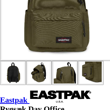
Eastpak
Rygsæk Day Office