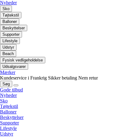
Nyheder
Sko
Tøjtekstil
Balloner
Beskyttelser
Supporter
Lifestyle
Udstyr
Beach
Fysisk vedligeholdelse
Udsalgsvarer
Mærker
Kundeservice i Frankrig
Sikker betaling
Nem retur
Søg
Gode tilbud
Nyheder
Sko
Tøjtekstil
Balloner
Beskyttelser
Supporter
Lifestyle
Udstyr