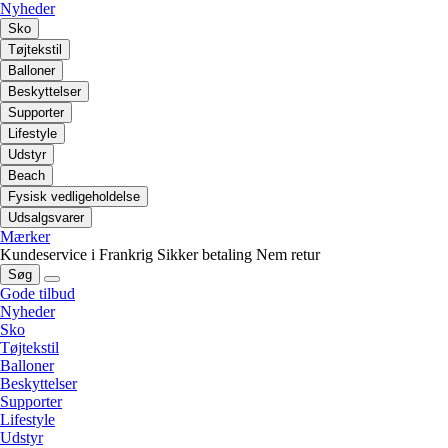
Nyheder
Sko
Tøjtekstil
Balloner
Beskyttelser
Supporter
Lifestyle
Udstyr
Beach
Fysisk vedligeholdelse
Udsalgsvarer
Mærker
Kundeservice i Frankrig
Sikker betaling
Nem retur
Søg
Gode tilbud
Nyheder
Sko
Tøjtekstil
Balloner
Beskyttelser
Supporter
Lifestyle
Udstyr