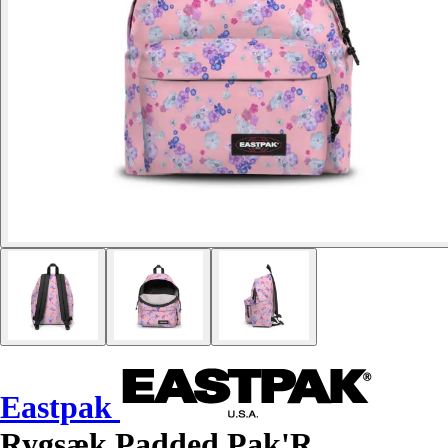
Eastpak
Rygsæk Padded Pak'R