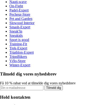
Nauti-wave
On-Fight
Padel-Expert
Pecheur-Store
Pet and Garden
Slowood Interior
Smash-Expert
Sneak'In
Sneakids
Sport is good
Training-Fit
Trek-Expert
Triathlon-Expert
TripnBikers
Vélo-Store
Winter-Expert
Tilmeld dig vores nyhedsbrev
Få 10 % rabat ved at tilmelde dig vores nyhedsbrev
Tilmeld dig
Hold kontakten