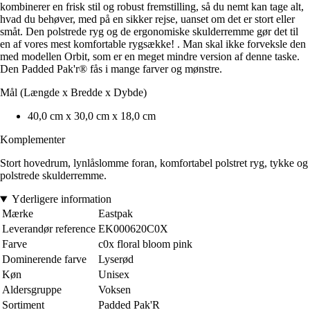
kombinerer en frisk stil og robust fremstilling, så du nemt kan tage alt,
hvad du behøver, med på en sikker rejse, uanset om det er stort eller
småt. Den polstrede ryg og de ergonomiske skulderremme gør det til
en af vores mest komfortable rygsække! . Man skal ikke forveksle den
med modellen Orbit, som er en meget mindre version af denne taske.
Den Padded Pak'r® fås i mange farver og mønstre.
Mål (Længde x Bredde x Dybde)
40,0 cm x 30,0 cm x 18,0 cm
Komplementer
Stort hovedrum, lynlåslomme foran, komfortabel polstret ryg, tykke og
polstrede skulderremme.
Yderligere information
Mærke
Eastpak
Leverandør reference
EK000620C0X
Farve
c0x floral bloom pink
Dominerende farve
Lyserød
Køn
Unisex
Aldersgruppe
Voksen
Sortiment
Padded Pak'R