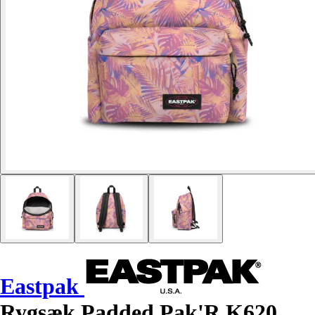
Eastpak
Rygsæk Padded Pak'R K620