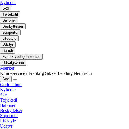
Nyheder
Sko
Tøjtekstil
Balloner
Beskyttelser
Supporter
Lifestyle
Udstyr
Beach
Fysisk vedligeholdelse
Udsalgsvarer
Mærker
Kundeservice i Frankrig
Sikker betaling
Nem retur
Søg
Gode tilbud
Nyheder
Sko
Tøjtekstil
Balloner
Beskyttelser
Supporter
Lifestyle
Udstyr