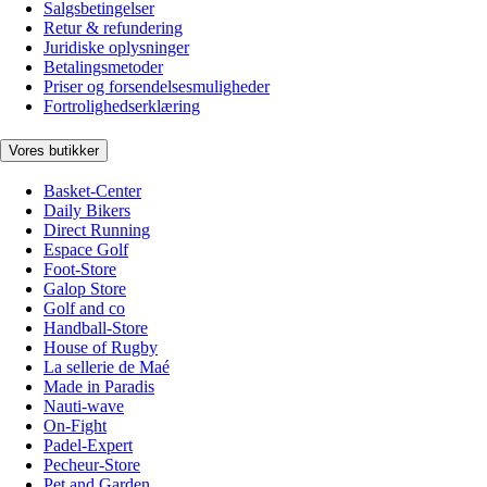
Salgsbetingelser
Retur & refundering
Juridiske oplysninger
Betalingsmetoder
Priser og forsendelsesmuligheder
Fortrolighedserklæring
Vores butikker
Basket-Center
Daily Bikers
Direct Running
Espace Golf
Foot-Store
Galop Store
Golf and co
Handball-Store
House of Rugby
La sellerie de Maé
Made in Paradis
Nauti-wave
On-Fight
Padel-Expert
Pecheur-Store
Pet and Garden