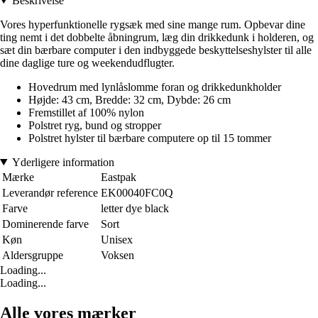
Beskrivelse
Vores hyperfunktionelle rygsæk med sine mange rum. Opbevar dine
ting nemt i det dobbelte åbningrum, læg din drikkedunk i holderen, og
sæt din bærbare computer i den indbyggede beskyttelseshylster til alle
dine daglige ture og weekendudflugter.
Hovedrum med lynlåslomme foran og drikkedunkholder
Højde: 43 cm, Bredde: 32 cm, Dybde: 26 cm
Fremstillet af 100% nylon
Polstret ryg, bund og stropper
Polstret hylster til bærbare computere op til 15 tommer
Yderligere information
Mærke
Eastpak
Leverandør reference
EK00040FC0Q
Farve
letter dye black
Dominerende farve
Sort
Køn
Unisex
Aldersgruppe
Voksen
Loading...
Loading...
Alle vores mærker