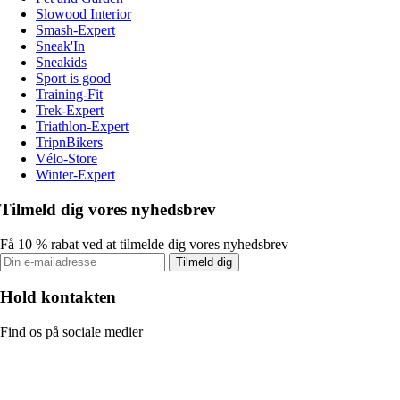
Slowood Interior
Smash-Expert
Sneak'In
Sneakids
Sport is good
Training-Fit
Trek-Expert
Triathlon-Expert
TripnBikers
Vélo-Store
Winter-Expert
Tilmeld dig vores nyhedsbrev
Få 10 % rabat ved at tilmelde dig vores nyhedsbrev
Tilmeld dig
Hold kontakten
Find os på sociale medier