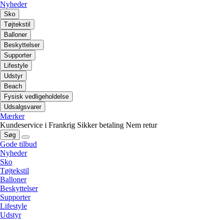
Nyheder
Sko
Tøjtekstil
Balloner
Beskyttelser
Supporter
Lifestyle
Udstyr
Beach
Fysisk vedligeholdelse
Udsalgsvarer
Mærker
Kundeservice i Frankrig
Sikker betaling
Nem retur
Søg
Gode tilbud
Nyheder
Sko
Tøjtekstil
Balloner
Beskyttelser
Supporter
Lifestyle
Udstyr