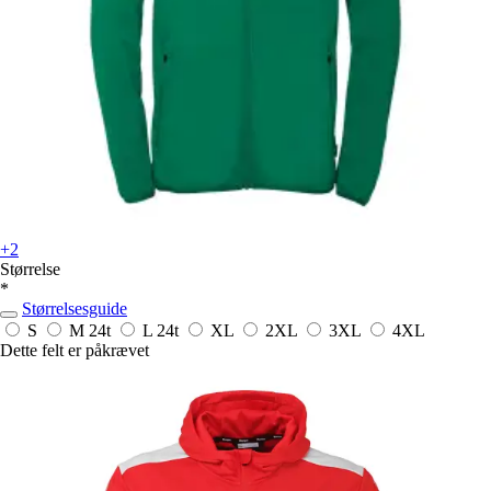
+2
Størrelse
*
Størrelsesguide
S
M
24t
L
24t
XL
2XL
3XL
4XL
Dette felt er påkrævet