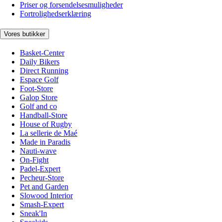
Priser og forsendelsesmuligheder
Fortrolighedserklæring
Vores butikker
Basket-Center
Daily Bikers
Direct Running
Espace Golf
Foot-Store
Galop Store
Golf and co
Handball-Store
House of Rugby
La sellerie de Maé
Made in Paradis
Nauti-wave
On-Fight
Padel-Expert
Pecheur-Store
Pet and Garden
Slowood Interior
Smash-Expert
Sneak'In