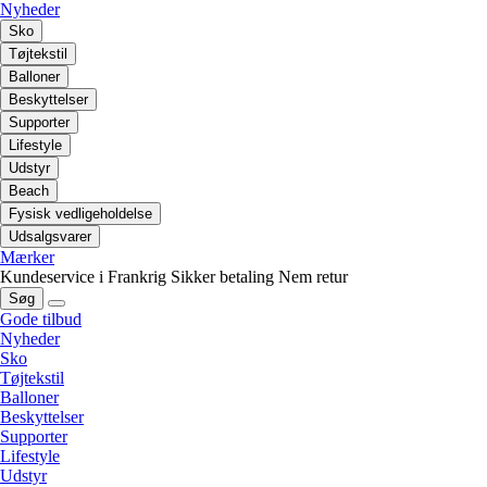
Nyheder
Sko
Tøjtekstil
Balloner
Beskyttelser
Supporter
Lifestyle
Udstyr
Beach
Fysisk vedligeholdelse
Udsalgsvarer
Mærker
Kundeservice i Frankrig
Sikker betaling
Nem retur
Søg
Gode tilbud
Nyheder
Sko
Tøjtekstil
Balloner
Beskyttelser
Supporter
Lifestyle
Udstyr