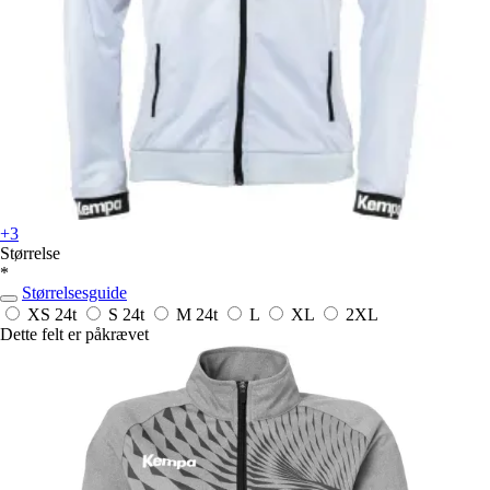
+3
Størrelse
*
Størrelsesguide
XS
24t
S
24t
M
24t
L
XL
2XL
Dette felt er påkrævet