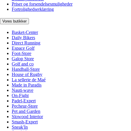
Priser og forsendelsesmuligheder
Fortrolighedserklæring
Vores butikker
Basket-Center
Daily Bikers
Direct Running
Espace Golf
Foot-Store
Galop Store
Golf and co
Handball-Store
House of Rugby
La sellerie de Maé
Made in Paradis
Nauti-wave
On-Fight
Padel-Expert
Pecheur-Store
Pet and Garden
Slowood Interior
Smash-Expert
Sneak'In