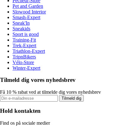
Pecheur-Store
Pet and Garden
Slowood Interior
Smash-Expert
Sneak'In
Sneakids
Sport is good
Training-Fit
Trek-Expert
Triathlon-Expert
TripnBikers
Vélo-Store
Winter-Expert
Tilmeld dig vores nyhedsbrev
Få 10 % rabat ved at tilmelde dig vores nyhedsbrev
Tilmeld dig
Hold kontakten
Find os på sociale medier