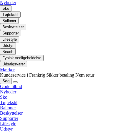
Nyheder
Sko
Tøjtekstil
Balloner
Beskyttelser
Supporter
Lifestyle
Udstyr
Beach
Fysisk vedligeholdelse
Udsalgsvarer
Mærker
Kundeservice i Frankrig
Sikker betaling
Nem retur
Søg
Gode tilbud
Nyheder
Sko
Tøjtekstil
Balloner
Beskyttelser
Supporter
Lifestyle
Udstyr