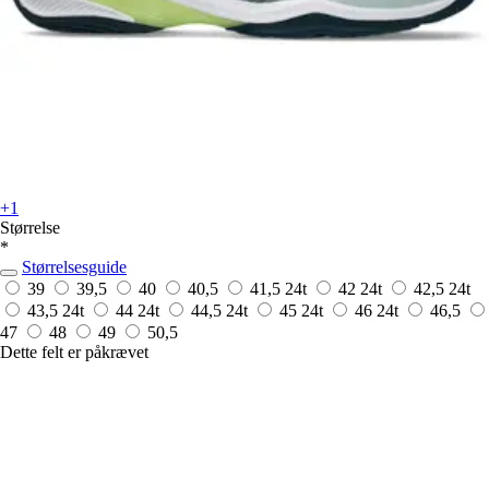
+1
Størrelse
*
Størrelsesguide
39
39,5
40
40,5
41,5
24t
42
24t
42,5
24t
43,5
24t
44
24t
44,5
24t
45
24t
46
24t
46,5
47
48
49
50,5
Dette felt er påkrævet