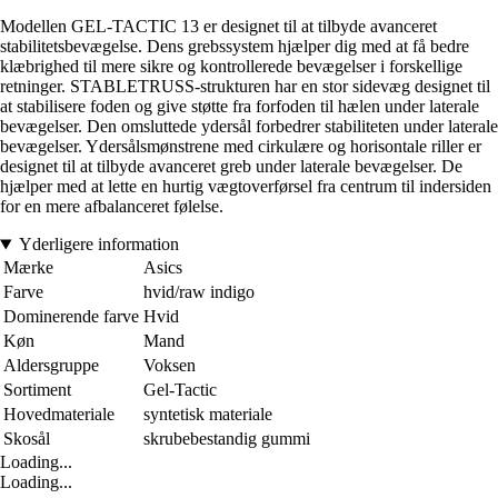
Modellen GEL-TACTIC 13 er designet til at tilbyde avanceret
stabilitetsbevægelse. Dens grebssystem hjælper dig med at få bedre
klæbrighed til mere sikre og kontrollerede bevægelser i forskellige
retninger. STABLETRUSS-strukturen har en stor sidevæg designet til
at stabilisere foden og give støtte fra forfoden til hælen under laterale
bevægelser. Den omsluttede ydersål forbedrer stabiliteten under laterale
bevægelser. Ydersålsmønstrene med cirkulære og horisontale riller er
designet til at tilbyde avanceret greb under laterale bevægelser. De
hjælper med at lette en hurtig vægtoverførsel fra centrum til indersiden
for en mere afbalanceret følelse.
Yderligere information
Mærke
Asics
Farve
hvid/raw indigo
Dominerende farve
Hvid
Køn
Mand
Aldersgruppe
Voksen
Sortiment
Gel-Tactic
Hovedmateriale
syntetisk materiale
Skosål
skrubebestandig gummi
Loading...
Loading...