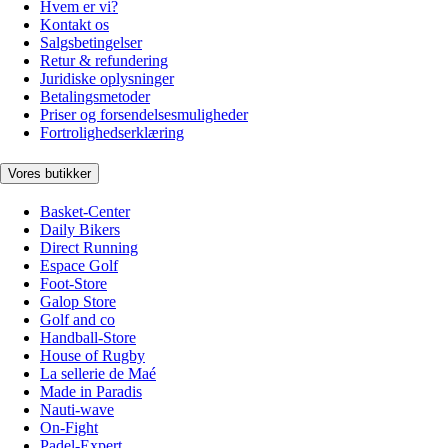
Hvem er vi?
Kontakt os
Salgsbetingelser
Retur & refundering
Juridiske oplysninger
Betalingsmetoder
Priser og forsendelsesmuligheder
Fortrolighedserklæring
Vores butikker
Basket-Center
Daily Bikers
Direct Running
Espace Golf
Foot-Store
Galop Store
Golf and co
Handball-Store
House of Rugby
La sellerie de Maé
Made in Paradis
Nauti-wave
On-Fight
Padel-Expert