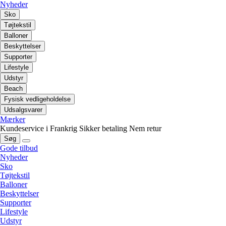
Nyheder
Sko
Tøjtekstil
Balloner
Beskyttelser
Supporter
Lifestyle
Udstyr
Beach
Fysisk vedligeholdelse
Udsalgsvarer
Mærker
Kundeservice i Frankrig
Sikker betaling
Nem retur
Søg
Gode tilbud
Nyheder
Sko
Tøjtekstil
Balloner
Beskyttelser
Supporter
Lifestyle
Udstyr