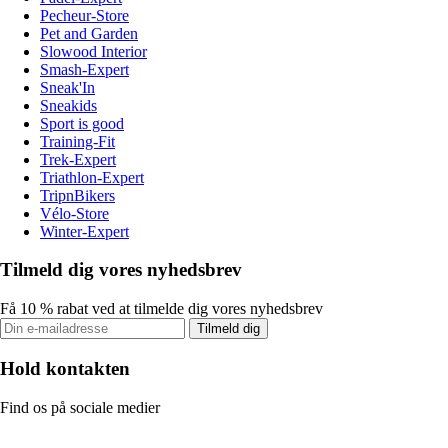
Pecheur-Store
Pet and Garden
Slowood Interior
Smash-Expert
Sneak'In
Sneakids
Sport is good
Training-Fit
Trek-Expert
Triathlon-Expert
TripnBikers
Vélo-Store
Winter-Expert
Tilmeld dig vores nyhedsbrev
Få 10 % rabat ved at tilmelde dig vores nyhedsbrev
Tilmeld dig
Hold kontakten
Find os på sociale medier