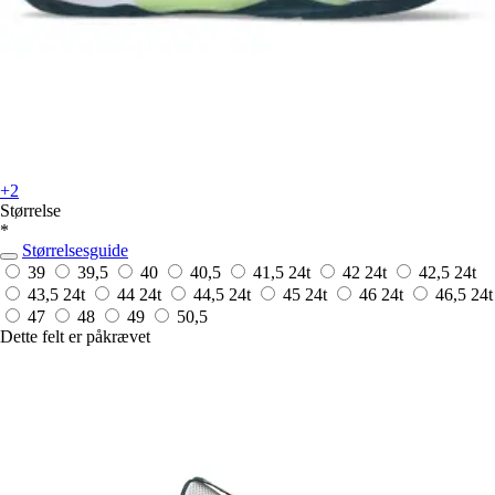
+2
Størrelse
*
Størrelsesguide
39
39,5
40
40,5
41,5
24t
42
24t
42,5
24t
43,5
24t
44
24t
44,5
24t
45
24t
46
24t
46,5
24t
47
48
49
50,5
Dette felt er påkrævet