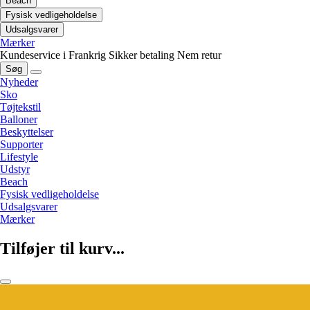
Beach
Fysisk vedligeholdelse
Udsalgsvarer
Mærker
Kundeservice i Frankrig
Sikker betaling
Nem retur
Søg
Nyheder
Sko
Tøjtekstil
Balloner
Beskyttelser
Supporter
Lifestyle
Udstyr
Beach
Fysisk vedligeholdelse
Udsalgsvarer
Mærker
Tilføjer til kurv...