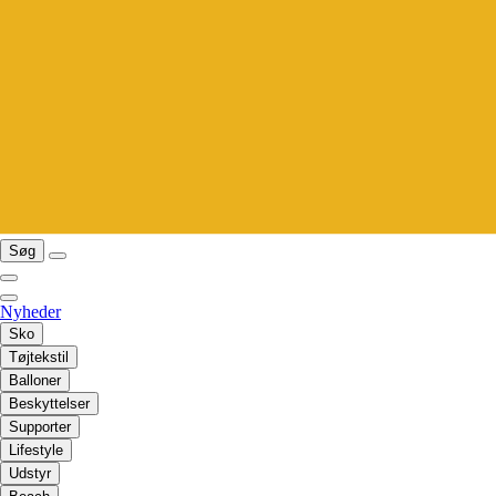
Søg
Nyheder
Sko
Tøjtekstil
Balloner
Beskyttelser
Supporter
Lifestyle
Udstyr