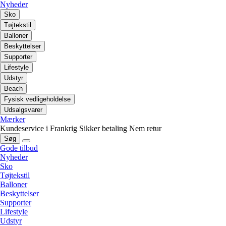
Nyheder
Sko
Tøjtekstil
Balloner
Beskyttelser
Supporter
Lifestyle
Udstyr
Beach
Fysisk vedligeholdelse
Udsalgsvarer
Mærker
Kundeservice i Frankrig
Sikker betaling
Nem retur
Søg
Gode tilbud
Nyheder
Sko
Tøjtekstil
Balloner
Beskyttelser
Supporter
Lifestyle
Udstyr