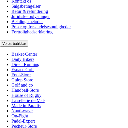
Kontakt os
Salgsbetingelser
Retur & refundering
Juridiske oplysninger
Betalingsmetoder
Priser og forsendelsesmuligheder
Fortrolighedserklæring
Vores butikker
Basket-Center
Daily Bikers
Direct Running
Espace Golf
Foot-Store
Galop Store
Golf and co
Handball-Store
House of Rugby
La sellerie de Maé
Made in Paradis
Nauti-wave
On-Fight
Padel-Expert
Pecheur-Store