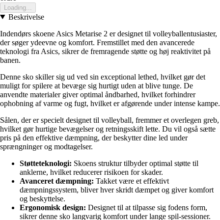
Loading...
Beskrivelse
Indendørs skoene Asics Metarise 2 er designet til volleyballentusiaster,
der søger ydeevne og komfort. Fremstillet med den avancerede
teknologi fra Asics, sikrer de fremragende støtte og høj reaktivitet på
banen.
Denne sko skiller sig ud ved sin exceptional lethed, hvilket gør det
muligt for spilere at bevæge sig hurtigt uden at blive tunge. De
anvendte materialer giver optimal åndbarhed, hvilket forhindrer
ophobning af varme og fugt, hvilket er afgørende under intense kampe.
Sålen, der er specielt designet til volleyball, fremmer et overlegen greb,
hvilket gør hurtige bevægelser og retningsskift lette. Du vil også sætte
pris på den effektive dæmpning, der beskytter dine led under
sprængninger og modtagelser.
Støtteteknologi:
Skoens struktur tilbyder optimal støtte til
anklerne, hvilket reducerer risikoen for skader.
Avanceret dæmpning:
Takket være et effektivt
dæmpningssystem, bliver hver skridt dæmpet og giver komfort
og beskyttelse.
Ergonomisk design:
Designet til at tilpasse sig fodens form,
sikrer denne sko langvarig komfort under lange spil-sessioner.