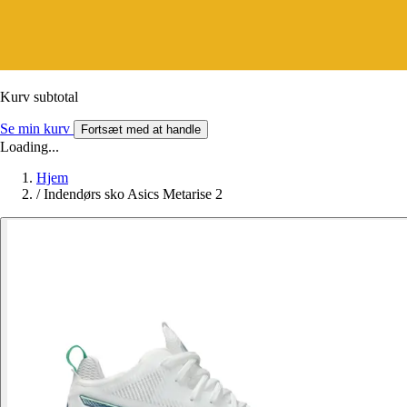
Kurv subtotal
Se min kurv
Fortsæt med at handle
Loading...
Hjem
/
Indendørs sko Asics Metarise 2