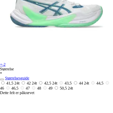
+-2
Størrelse
*
Størrelsesguide
41,5
24t
42
24t
42,5
24t
43,5
44
24t
44,5
46
46,5
47
48
49
50,5
24t
Dette felt er påkrævet