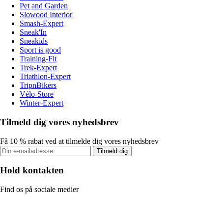
Pet and Garden
Slowood Interior
Smash-Expert
Sneak'In
Sneakids
Sport is good
Training-Fit
Trek-Expert
Triathlon-Expert
TripnBikers
Vélo-Store
Winter-Expert
Tilmeld dig vores nyhedsbrev
Få 10 % rabat ved at tilmelde dig vores nyhedsbrev
Tilmeld dig
Hold kontakten
Find os på sociale medier