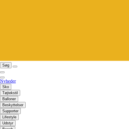
Søg
Nyheder
Sko
Tøjtekstil
Balloner
Beskyttelser
Supporter
Lifestyle
Udstyr