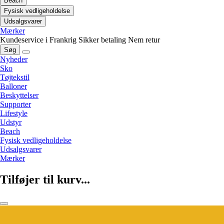
Beach
Fysisk vedligeholdelse
Udsalgsvarer
Mærker
Kundeservice i Frankrig
Sikker betaling
Nem retur
Søg
Nyheder
Sko
Tøjtekstil
Balloner
Beskyttelser
Supporter
Lifestyle
Udstyr
Beach
Fysisk vedligeholdelse
Udsalgsvarer
Mærker
Tilføjer til kurv...