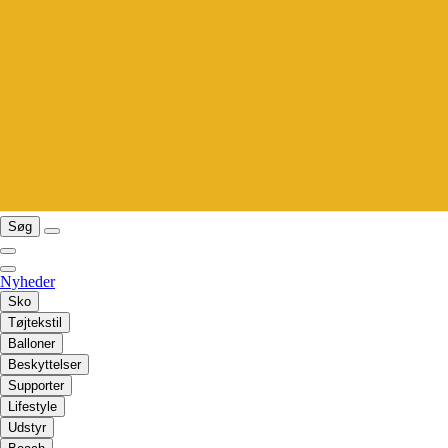
Søg
Nyheder
Sko
Tøjtekstil
Balloner
Beskyttelser
Supporter
Lifestyle
Udstyr