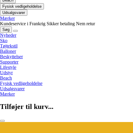
Beach
Fysisk vedligeholdelse
Udsalgsvarer
Mærker
Kundeservice i Frankrig
Sikker betaling
Nem retur
Søg
Nyheder
Sko
Tøjtekstil
Balloner
Beskyttelser
Supporter
Lifestyle
Udstyr
Beach
Fysisk vedligeholdelse
Udsalgsvarer
Mærker
Tilføjer til kurv...