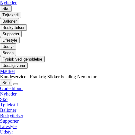
Nyheder
Sko
Tøjtekstil
Balloner
Beskyttelser
Supporter
Lifestyle
Udstyr
Beach
Fysisk vedligeholdelse
Udsalgsvarer
Mærker
Kundeservice i Frankrig
Sikker betaling
Nem retur
Søg
Gode tilbud
Nyheder
Sko
Tøjtekstil
Balloner
Beskyttelser
Supporter
Lifestyle
Udstyr