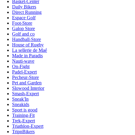
Basket-Center
Daily Bikers
Direct Running
Espace Golf
Foot-Store
Galop Store
Golf and co
Handball-Store
House of Rugby
La sellerie de Maé
Made in Paradis
Nauti-wave
On-Fight
Padel-Expert
Pecheur-Store
Pet and Garden
Slowood Interior
Smash-Expert
Sneak'In
Sneakids
Sport is good
Training-Fit
Trek-Expert
Triathlon-Expert
TripnBikers