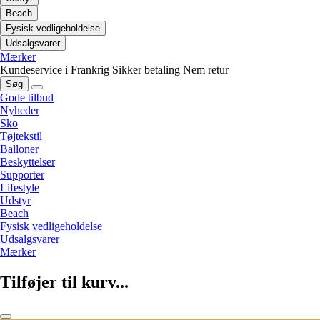
Beach
Fysisk vedligeholdelse
Udsalgsvarer
Mærker
Kundeservice i Frankrig
Sikker betaling
Nem retur
Søg
Gode tilbud
Nyheder
Sko
Tøjtekstil
Balloner
Beskyttelser
Supporter
Lifestyle
Udstyr
Beach
Fysisk vedligeholdelse
Udsalgsvarer
Mærker
Tilføjer til kurv...