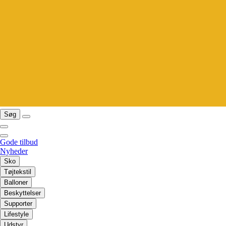
Søg
Gode tilbud
Nyheder
Sko
Tøjtekstil
Balloner
Beskyttelser
Supporter
Lifestyle
Udstyr