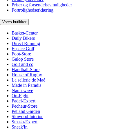
Priser og forsendelsesmuligheder
Fortrolighedserklæring
Vores butikker
Basket-Center
Daily Bikers
Direct Running
Espace Golf
Foot-Store
Galop Store
Golf and co
Handball-Store
House of Rugby
La sellerie de Maé
Made in Paradis
Nauti-wave
On-Fight
Padel-Expert
Pecheur-Store
Pet and Garden
Slowood Interior
Smash-Expert
Sneak'In