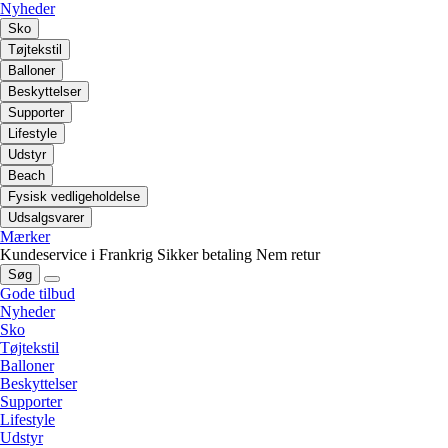
Nyheder
Sko
Tøjtekstil
Balloner
Beskyttelser
Supporter
Lifestyle
Udstyr
Beach
Fysisk vedligeholdelse
Udsalgsvarer
Mærker
Kundeservice i Frankrig
Sikker betaling
Nem retur
Søg
Gode tilbud
Nyheder
Sko
Tøjtekstil
Balloner
Beskyttelser
Supporter
Lifestyle
Udstyr