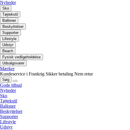
Nyheder
Sko
Tøjtekstil
Balloner
Beskyttelser
Supporter
Lifestyle
Udstyr
Beach
Fysisk vedligeholdelse
Udsalgsvarer
Mærker
Kundeservice i Frankrig
Sikker betaling
Nem retur
Søg
Gode tilbud
Nyheder
Sko
Tøjtekstil
Balloner
Beskyttelser
Supporter
Lifestyle
Udstyr