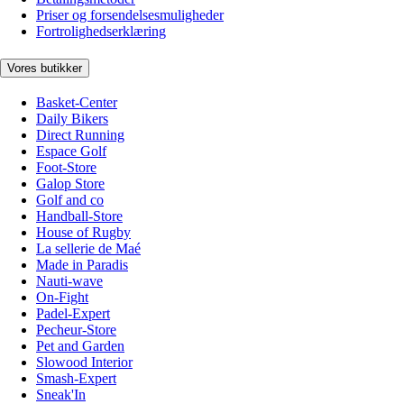
Priser og forsendelsesmuligheder
Fortrolighedserklæring
Vores butikker
Basket-Center
Daily Bikers
Direct Running
Espace Golf
Foot-Store
Galop Store
Golf and co
Handball-Store
House of Rugby
La sellerie de Maé
Made in Paradis
Nauti-wave
On-Fight
Padel-Expert
Pecheur-Store
Pet and Garden
Slowood Interior
Smash-Expert
Sneak'In