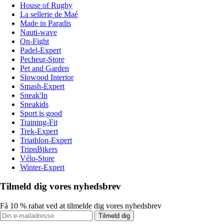
House of Rugby
La sellerie de Maé
Made in Paradis
Nauti-wave
On-Fight
Padel-Expert
Pecheur-Store
Pet and Garden
Slowood Interior
Smash-Expert
Sneak'In
Sneakids
Sport is good
Training-Fit
Trek-Expert
Triathlon-Expert
TripnBikers
Vélo-Store
Winter-Expert
Tilmeld dig vores nyhedsbrev
Få 10 % rabat ved at tilmelde dig vores nyhedsbrev
Tilmeld dig