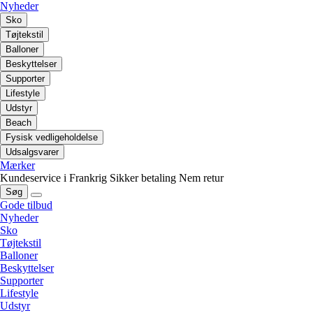
Nyheder
Sko
Tøjtekstil
Balloner
Beskyttelser
Supporter
Lifestyle
Udstyr
Beach
Fysisk vedligeholdelse
Udsalgsvarer
Mærker
Kundeservice i Frankrig
Sikker betaling
Nem retur
Søg
Gode tilbud
Nyheder
Sko
Tøjtekstil
Balloner
Beskyttelser
Supporter
Lifestyle
Udstyr