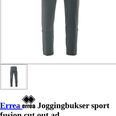
Errea
Joggingbukser sport
fusion cut out ad