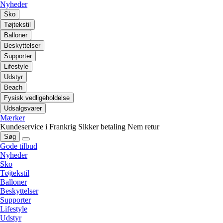
Nyheder
Sko
Tøjtekstil
Balloner
Beskyttelser
Supporter
Lifestyle
Udstyr
Beach
Fysisk vedligeholdelse
Udsalgsvarer
Mærker
Kundeservice i Frankrig
Sikker betaling
Nem retur
Søg
Gode tilbud
Nyheder
Sko
Tøjtekstil
Balloner
Beskyttelser
Supporter
Lifestyle
Udstyr