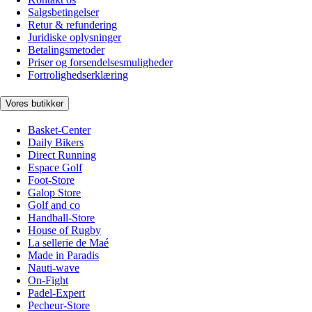
Salgsbetingelser
Retur & refundering
Juridiske oplysninger
Betalingsmetoder
Priser og forsendelsesmuligheder
Fortrolighedserklæring
Vores butikker
Basket-Center
Daily Bikers
Direct Running
Espace Golf
Foot-Store
Galop Store
Golf and co
Handball-Store
House of Rugby
La sellerie de Maé
Made in Paradis
Nauti-wave
On-Fight
Padel-Expert
Pecheur-Store